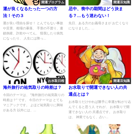
開運プログラム
開運豆知識
運が良くなるたった一つの方
忌中、喪中の期間はどう決ま
法！その３
る？…もう迷わない！
運が良い理由を探せ！ とんでもない事故
先日、ある方のお義母さまが お亡くなり
や災害、相場の暴落、 手形の不渡り、連
になりました。...
鎖倒産、詐欺やぺてん、 怪我したり病気
になったり、 人生には降っ...
お水取日程
開運豆知識
海外旅行の祐気取りの時差は？
お水取りで開運できない人の共
通点とは？
今回のテーマは、 "海外旅行の祐気取りの
時差は？" です。 今日のテーマは とても
お水取りだけやれば勝手に幸運が転がり込
マニアックです。 よほど祐気取りに興味
んでくると思う人 それが、 お水取りで開
がある方 以外には、...
運できない人の 共通点です。 お水取り
は、 神業でもなく、占い...