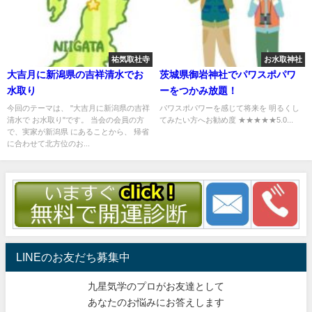
祐気取社寺
お水取神社
大吉月に新潟県の吉祥清水でお
茨城県御岩神社でパワスポパワ
水取り
ーをつかみ放題！
今回のテーマは、 "大吉月に新潟県の吉祥
パワスポパワーを感じて将来を 明るくし
清水で お水取り"です。 当会の会員の方
てみたい方へお勧め度 ★★★★★5.0...
で、実家が新潟県 にあることから、 帰省
に合わせて北方位のお...
LINEのお友だち募集中
九星気学のプロがお友達として
あなたのお悩みにお答えします