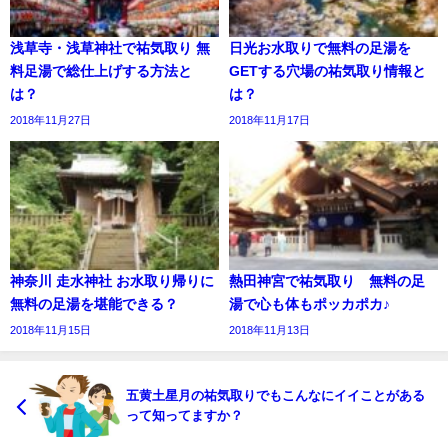
浅草寺・浅草神社で祐気取り 無
日光お水取りで無料の足湯を
料足湯で総仕上げする方法と
GETする穴場の祐気取り情報と
は？
は？
2018年11月27日
2018年11月17日
神奈川 走水神社 お水取り帰りに
熱田神宮で祐気取り 無料の足
無料の足湯を堪能できる？
湯で心も体もポッカポカ♪
2018年11月15日
2018年11月13日
五黄土星月の祐気取りでもこんなにイイことがある
って知ってますか？