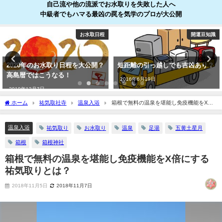
自己流や他の流派でお水取りを失敗した人へ
中級者でもハマる最凶の罠を気学のプロが大公開
お水取日程
開運豆知識
2020年のお水取り日程を大公開？
短距離の引っ越しでも吉凶あり？
高島暦ではこうなる！
2016年6月19日
2019年12月7日
ホーム
祐気取社寺
温泉入浴
箱根で無料の温泉を堪能し免疫機能をX倍
にする祐気取りとは？
温泉入浴
祐気取り
お水取り
温泉
足湯
五黄土星月
箱根
箱根神社
箱根で無料の温泉を堪能し免疫機能をX倍にする
祐気取りとは？
2018年11月5日
2018年11月7日