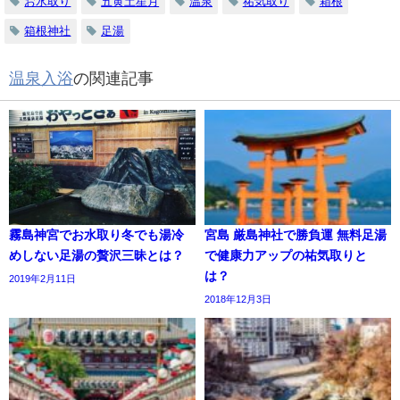
お水取り
五黄土星月
温泉
祐気取り
箱根
箱根神社
足湯
温泉入浴
の関連記事
霧島神宮でお水取り冬でも湯冷
宮島 厳島神社で勝負運 無料足湯
めしない足湯の贅沢三昧とは？
で健康力アップの祐気取りと
は？
2019年2月11日
2018年12月3日