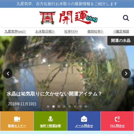
九星気学、吉方位旅行お水取りの最新情報をご紹介します
九星気学top▷
お水取日程▷
社寺ﾘｽﾄ▷
個別社寺▷
◁鑑定相談
開運の水晶
2
晶は祐気取りに欠かせない開運アイテム？
る
018年11月19日
2
動画セミナー
無料で開運診断
メール問合せ
TEL問合せ