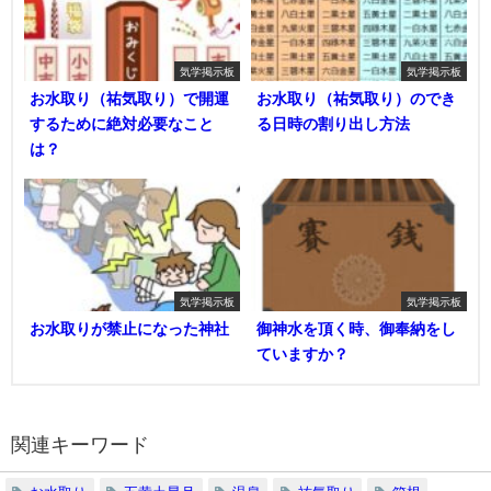
気学掲示板
気学掲示板
お水取り（祐気取り）で開運
お水取り（祐気取り）のでき
するために絶対必要なこと
る日時の割り出し方法
は？
気学掲示板
気学掲示板
お水取りが禁止になった神社
御神水を頂く時、御奉納をし
ていますか？
関連キーワード