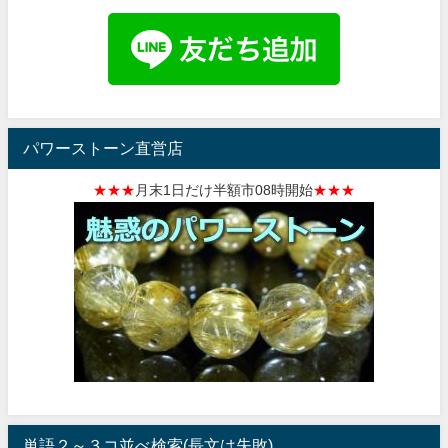
パワーストーン直営店
★★★
月末1日だけ半額市08時開始
★★★
単語２～３コ並べ検索(長文は失敗)