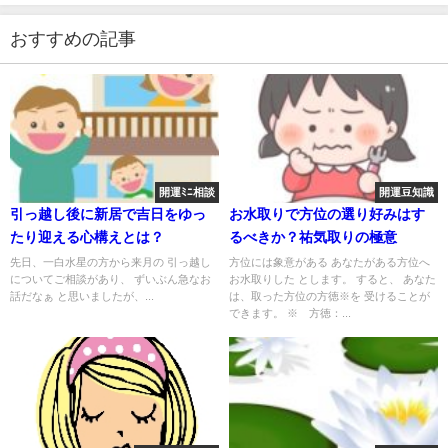
おすすめの記事
開運ﾐﾆ相談
開運豆知識
引っ越し後に新居で吉日をゆっ
お水取りで方位の選り好みはす
たり迎える心構えとは？
るべきか？祐気取りの極意
先日、一白水星の方から来月の 引っ越し
方位には象意がある あなたがある方位へ
についてご相談があり、 ずいぶん急なお
お水取りした とします。 すると、 あなた
話だなぁ と思いましたが、...
は、取った方位の方徳※を 受けることが
できます。 ※ 方徳：...