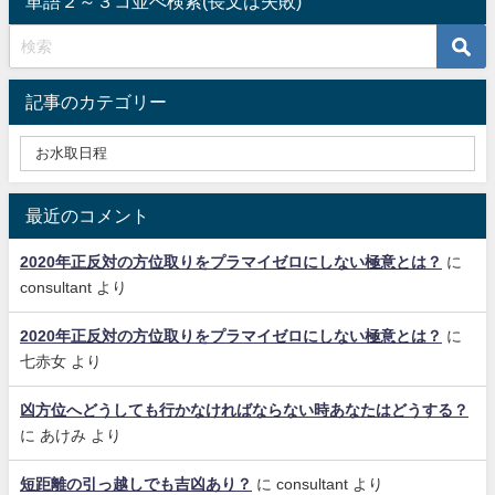
単語２～３コ並べ検索(長文は失敗)
記事のカテゴリー
最近のコメント
2020年正反対の方位取りをプラマイゼロにしない極意とは？
に
consultant
より
2020年正反対の方位取りをプラマイゼロにしない極意とは？
に
七赤女
より
凶方位へどうしても行かなければならない時あなたはどうする？
に
あけみ
より
短距離の引っ越しでも吉凶あり？
に
consultant
より