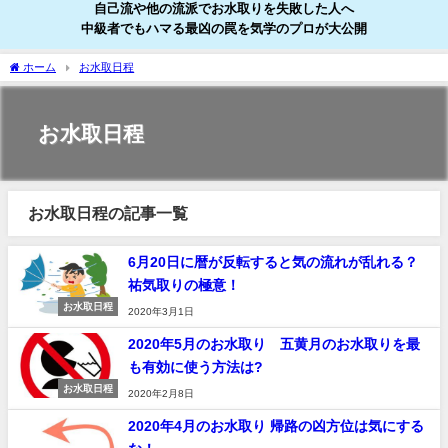
自己流や他の流派でお水取りを失敗した人へ
中級者でもハマる最凶の罠を気学のプロが大公開
ホーム
お水取日程
お水取日程
お水取日程の記事一覧
6月20日に暦が反転すると気の流れが乱れる？
祐気取りの極意！
お水取日程
2020年3月1日
2020年5月のお水取り 五黄月のお水取りを最
も有効に使う方法は?
お水取日程
2020年2月8日
2020年4月のお水取り 帰路の凶方位は気にする