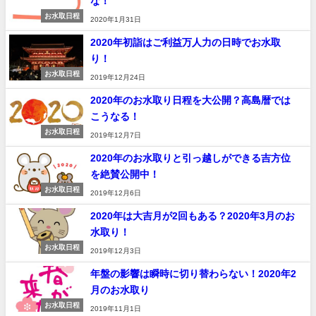
な！
お水取日程
2020年1月31日
2020年初詣はご利益万人力の日時でお水取
り！
お水取日程
2019年12月24日
2020年のお水取り日程を大公開？高島暦では
こうなる！
お水取日程
2019年12月7日
2020年のお水取りと引っ越しができる吉方位
を絶賛公開中！
お水取日程
2019年12月6日
2020年は大吉月が2回もある？2020年3月のお
水取り！
お水取日程
2019年12月3日
年盤の影響は瞬時に切り替わらない！2020年2
月のお水取り
お水取日程
2019年11月1日