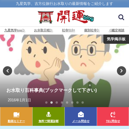
九星気学、吉方位旅行お水取りの最新情報をご紹介します
九星気学top▷
お水取日程▷
社寺ﾘｽﾄ▷
個別社寺▷
◁鑑定相談
気学掲示板
お水取り百科事典(ブックマークして下さい)
2016年1月1日
動画セミナー
無料で開運診断
メール問合せ
TEL問合せ