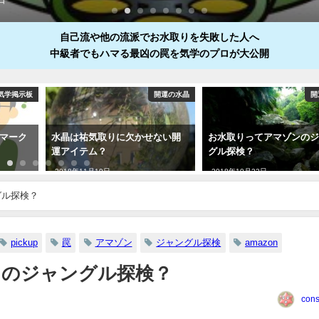
自己流や他の流派でお水取りを失敗した人へ
中級者でもハマる最凶の罠を気学のプロが大公開
気学掲示板
開運の水晶
開
クマーク
水晶は祐気取りに欠かせない開
お水取りってアマゾンの
運アイテム？
グル探検？
2018年11月19日
2018年10月22日
グル探検？
pickup
罠
アマゾン
ジャングル探検
amazon
ンのジャングル探検？
cons