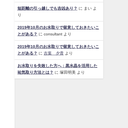
短距離の引っ越しでも吉凶あり？
に
まい
よ
り
2019年10月のお水取りで留意しておきたいこ
とがある？
に
consultant
より
2019年10月のお水取りで留意しておきたいこ
とがある？
に
吉葉 夕貴
より
お水取りを失敗した方へ：黒水晶を活用した
祐気取り方法とは？
に
塚田明美
より