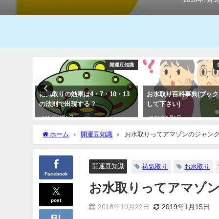
開運豆知識
開運豆知識
吉凶あ
祐気取りの効果は4・7・10・13
お水取り百科事典(ブッ
の法則で出現する？
して下さい)
2016年7月5日
2016年1月1日
ホーム
開運豆知識
お水取りってアマゾンのジャン
開運豆知識
祐気取り
お水取り
Facebook
お水取りってアマゾ
post
2018年10月22日
2019年1月15日