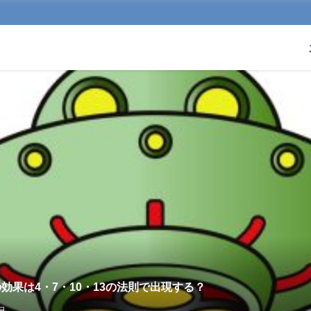
効果は4・7・10・13の法則で出現する？
日