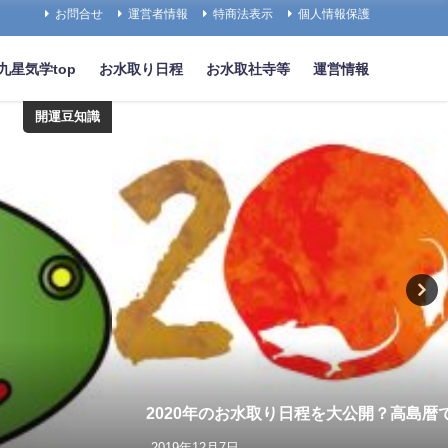
お問合せ
運営者情報
特商法表示
個人情報保護
九星気学top
お水取り日程
お水取社寺等
運営情報
開運豆知識
2020年のお水取り日程を大公開？高島暦
2019年12月7日