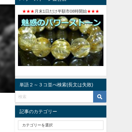
★★★
月末1日だけ半額市08時開始
★★★
単語２～３コ並べ検索(長文は失敗)
記事のカテゴリー