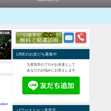
運豆知識
お水取日程
お
ジャン
2020年のお水取り日程を大公
2020年のお水取りと引っ越
開？高島暦ではこうなる！
できる吉方位を絶賛公開中
LINEのお友だち募集中
2019年12月7日
2019年12月6日
九星気学のプロがお友達として
あなたのお悩みにお答えします
ultant
パワーストーン直営店