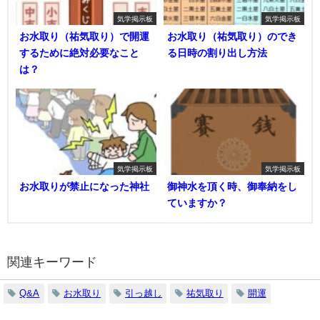
気学掲示板
気学掲示板
お水取り（祐気取り）で開運
お水取り（祐気取り）のでき
するために絶対必要なこと
る日時の割り出し方法
は？
気学掲示板
気学掲示板
お水取りが禁止になった神社
御神水を頂く時、御奉納をし
ていますか？
関連キーワード
Q&A
お水取り
引っ越し
祐気取り
開運