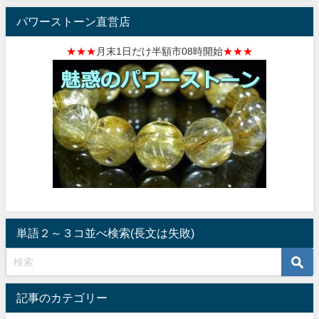
パワーストーン直営店
★★★
月末1日だけ半額市08時開始
★★★
単語２～３コ並べ検索(長文は失敗)
記事のカテゴリー