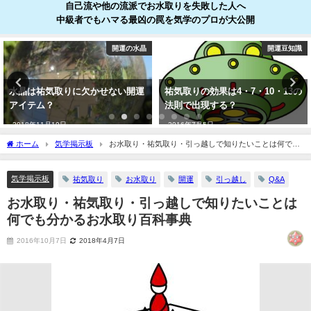
自己流や他の流派でお水取りを失敗した人へ
中級者でもハマる最凶の罠を気学のプロが大公開
開運の水晶
開運豆知識
水晶は祐気取りに欠かせない開運
祐気取りの効果は4・7・10・13の
アイテム？
法則で出現する？
2018年11月19日
2016年7月5日
ホーム
気学掲示板
お水取り・祐気取り・引っ越しで知りたいことは何でも
分かるお水取り百科事典
気学掲示板
祐気取り
お水取り
開運
引っ越し
Q&A
お水取り・祐気取り・引っ越しで知りたいことは
何でも分かるお水取り百科事典
2016年10月7日
2018年4月7日