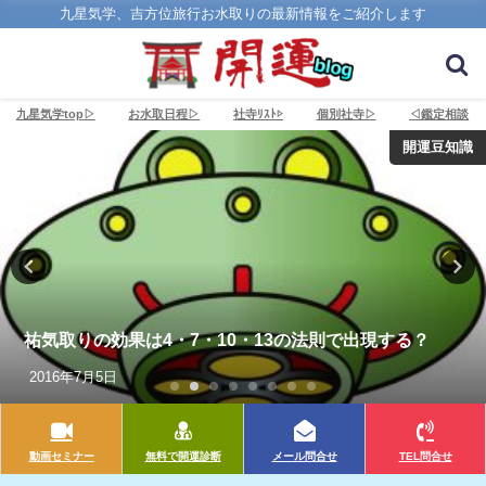
九星気学、吉方位旅行お水取りの最新情報をご紹介します
九星気学top▷
お水取日程▷
社寺ﾘｽﾄ▷
個別社寺▷
◁鑑定相談
開運豆知識
祐気取りの効果は4・7・10・13の法則で出現する？
2016年7月5日
動画セミナー
無料で開運診断
メール問合せ
TEL問合せ