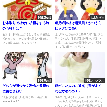
開運豆知識
お水取神社
お水取りで社寺に祈願をする時
遠見岬神社は超満員！かつうら
の心得とは？
ビッグひな祭り
前回は、拝殿に上がるところまで 解説し
遠見岬神社名物のひな祭り 3月3日はひな
てきました。 次は参拝の詳しい作法につ
祭りですが、 千葉県遠見岬神社では、い
いて 解説したいところですが、...
ま 盛大にひな祭りが開催中です。 期間
は、2月23日から今度の...
開運豆知識
開運プログラム
どちらが勝つか？恐怖と欲望の
運がいい人の共通点（運がよく
仁義なき戦い
なる方法その１）
"気付き"を得たいと願う方へ お勧め度
世の中には運がいい人がいます。 宝くじ
★★★★★5.0...
に当たる人 交通事故などの災禍に遭わな
い人 いつもとんとん拍子で仕事に成功す