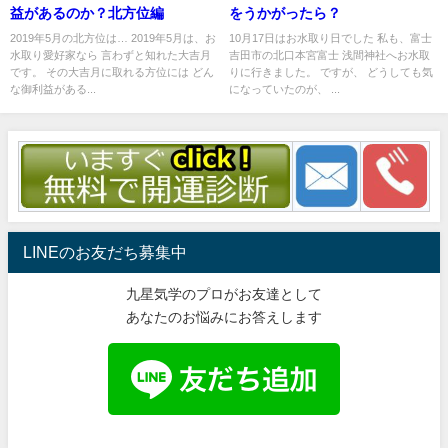
益があるのか？北方位編
をうかがったら？
2019年5月の北方位は… 2019年5月は、お
10月17日はお水取り日でした 私も、富士
水取り愛好家なら 言わずと知れた大吉月
吉田市の北口本宮富士 浅間神社へお水取
です。 その大吉月に取れる方位には どん
りに行きました。 ですが、 どうしても気
な御利益がある...
になっていたのが、 ...
LINEのお友だち募集中
九星気学のプロがお友達として
あなたのお悩みにお答えします