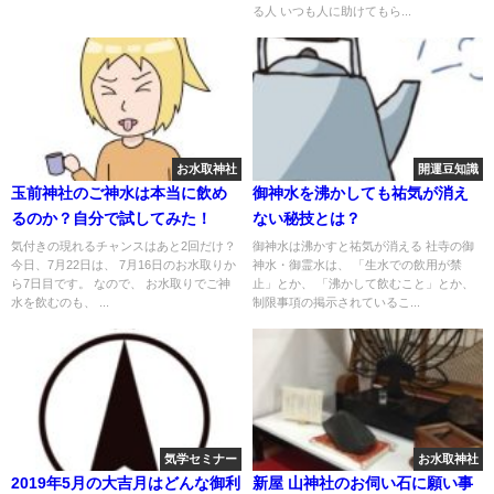
る人 いつも人に助けてもら...
お水取神社
開運豆知識
玉前神社のご神水は本当に飲め
御神水を沸かしても祐気が消え
るのか？自分で試してみた！
ない秘技とは？
気付きの現れるチャンスはあと2回だけ？
御神水は沸かすと祐気が消える 社寺の御
今日、7月22日は、 7月16日のお水取りか
神水・御霊水は、 「生水での飲用が禁
ら7日目です。 なので、 お水取りでご神
止」とか、 「沸かして飲むこと」とか、
水を飲むのも、 ...
制限事項の掲示されているこ...
気学セミナー
お水取神社
2019年5月の大吉月はどんな御利
新屋 山神社のお伺い石に願い事