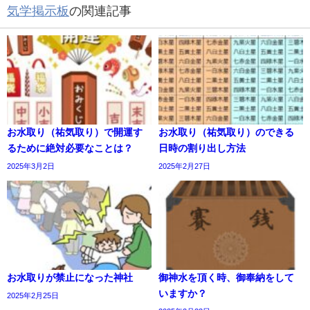
気学掲示板
の関連記事
お水取り（祐気取り）で開運す
お水取り（祐気取り）のできる
るために絶対必要なことは？
日時の割り出し方法
2025年3月2日
2025年2月27日
お水取りが禁止になった神社
御神水を頂く時、御奉納をして
いますか？
2025年2月25日