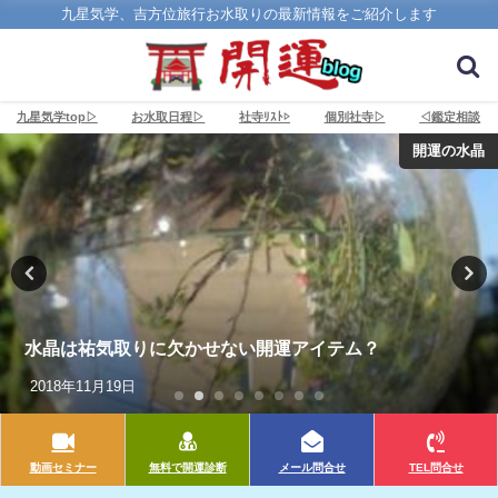
九星気学、吉方位旅行お水取りの最新情報をご紹介します
九星気学top▷
お水取日程▷
社寺ﾘｽﾄ▷
個別社寺▷
◁鑑定相談
開運の水晶
水晶は祐気取りに欠かせない開運アイテム？
2018年11月19日
動画セミナー
無料で開運診断
メール問合せ
TEL問合せ