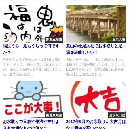
開運豆知識
温泉入浴
福はうち、鬼もうちって何です
嵐山の松尾大社でお水取りと足
か？
湯を堪能したい！
今年がちょうど年男の方へ 2月3日は節分
今回のテーマは、 「嵐山の松尾大社でお
です。 そして、 節分と言えば豆まきです
水取りと 足湯を堪能したい！」です。 今
が、 冬の土用が終わる季節の変わり目 に
回は関東を離れて、京都の嵐山 にある松
は、邪気(鬼)が生じ...
尾大社と近場の足湯を ご...
開運豆知識
お水取日程
お水取りで日程や作法や神社よ
2017年9月のお水取り…大吉月は
りも大切なものは何か？
なぜ価値が高いのか？