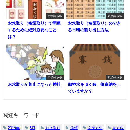
気学掲示板
気学掲示板
お水取り（祐気取り）で開運
お水取り（祐気取り）のでき
するために絶対必要なこと
る日時の割り出し方法
は？
気学掲示板
気学掲示板
お水取りが禁止になった神社
御神水を頂く時、御奉納をし
ていますか？
関連キーワード
2019年
5月
お水取り
信頼
南東方位
吉方位