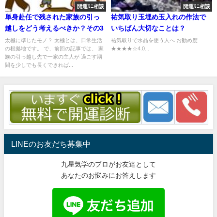
開運ﾐﾆ相談
開運ﾐﾆ相談
単身赴任で残された家族の引っ
祐気取り玉埋め玉入れの作法で
越しをどう考えるべきか？その3
いちばん大切なことは？
太極に準じたモノ？ 太極とは、日常生活
祐気取りで水晶を使う人へ お勧め度
の根拠地です。 で、前回の記事では、 家
★★★★☆4.0...
族の引っ越し先で一家の主人が 過ごす期
間を少しでも長くできれば...
LINEのお友だち募集中
九星気学のプロがお友達として
あなたのお悩みにお答えします