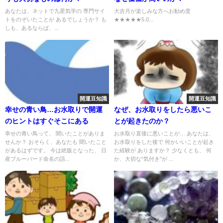
あなたは、ネットで九星気学の 専門サイ
大吉月が楽しみな方へお勧め度
トをのぞいたことが あるでしょうか？ も
★★★★★5.0...
しも、あるならば、...
開運豆知識
開運豆知識
幸せの青い鳥…お水取りで開運
なぜ、お水取りをしたら悪いこ
のヒントはすぐそこにある
とが起きたのか？
幸せの青い鳥って、 聞いたことがありま
お水取り直後に悪いことが… あなたは、
せんか？ おそらく、あなたも 聞いたこと
お水取りをした後で 何かいいことが起き
があるはずです。 今は絶版となった、 日
た経験が ありますか？ 少なくとも、 何
産ブルーバード命名の語...
か、大切な“気付き”が ...