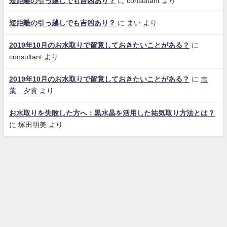
短距離の引っ越しでも吉凶あり？
に
consultant
より
短距離の引っ越しでも吉凶あり？
に
まい
より
2019年10月のお水取りで留意しておきたいことがある？
に
consultant
より
2019年10月のお水取りで留意しておきたいことがある？
に
吉
葉 夕貴
より
お水取りを失敗した方へ：黒水晶を活用した祐気取り方法とは？
に
塚田明美
より
お問合せ
運営者情報
特商法表示
個人情報保護