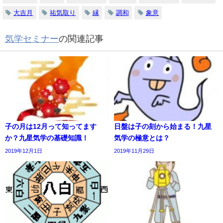
大吉月
祐気取り
縁
調和
象意
気学セミナー
の関連記事
子の月は12月って知ってます
日盤は子の刻から始まる！九星
か？九星気学の基礎知識！
気学の極意とは？
2019年12月1日
2019年11月29日