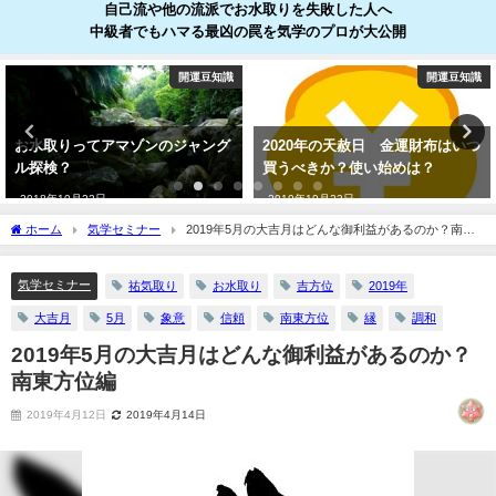
自己流や他の流派でお水取りを失敗した人へ
中級者でもハマる最凶の罠を気学のプロが大公開
開運豆知識
開運豆知識
お水取りってアマゾンのジャング
2020年の天赦日 金運財布はいつ
ル探検？
買うべきか？使い始めは？
2018年10月22日
2019年10月22日
ホーム
気学セミナー
2019年5月の大吉月はどんな御利益があるのか？南東
方位編
気学セミナー
祐気取り
お水取り
吉方位
2019年
大吉月
5月
象意
信頼
南東方位
縁
調和
2019年5月の大吉月はどんな御利益があるのか？
南東方位編
2019年4月12日
2019年4月14日