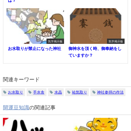
は？
気学掲示板
気学掲示板
お水取りが禁止になった神社
御神水を頂く時、御奉納をし
ていますか？
関連キーワード
お水取り
手水舎
水晶
祐気取り
神社参拝の作法
開運豆知識
の関連記事