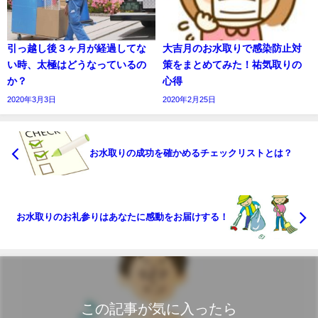
引っ越し後３ヶ月が経過してな
大吉月のお水取りで感染防止対
い時、太極はどうなっているの
策をまとめてみた！祐気取りの
か？
心得
2020年3月3日
2020年2月25日
お水取りの成功を確かめるチェックリストとは？
お水取りのお礼参りはあなたに感動をお届けする！
この記事が気に入ったら