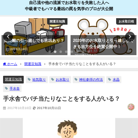
自己流や他の流派でお水取りを失敗した人へ
中級者でもハマる最凶の罠を気学のプロが大公開
開運豆知識
お水取日程
短距離の引っ越しでも吉凶あり？
2020年のお水取りと引っ越しがで
きる吉方位を絶賛公開中！
2016年6月19日
2019年12月6日
ホーム
開運豆知識
手水舎でバチ当たりなことをする人がいる？
開運豆知識
祐気取り
お水取り
神社参拝の作法
水晶
手水舎
手水舎でバチ当たりなことをする人がいる？
2017年10月10日
2017年10月11日