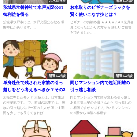
お水取神社
開運ﾐﾆ相談
茨城県常磐神社で水戸光圀公の
お水取りのビギナーズラックを
御利益を得る
賢く使いこなす技とは？
茨城県水戸市には、水戸光圀公を祀る 常
ビギナーのお勧め度 ★★★★☆4.0 先月会
磐神社があります。...
員になったばかりの方から 嬉しいご報告
を頂きました。...
開運ﾐﾆ相談
開運ﾐﾆ相談
単身赴任で残された家族の引っ
同じマンション内で超近距離の
越しをどう考えるべきか？その3
引っ越し相談
太極に準じたモノ？ 太極とは、日常生活
同じマンション内で階が変わる引っ越し
の根拠地です。 で、前回の記事では、 家
ある五黄土星の会員さんから 引っ越しの
族の引っ越し先で一家の主人が 過ごす期
ご相談ですが いま住んでいるマンション
間を少しでも長くできれば...
の 9階から10階へ移動す...