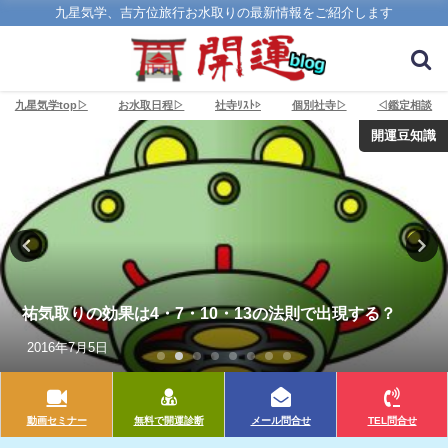
九星気学、吉方位旅行お水取りの最新情報をご紹介します
九星気学top▷
お水取日程▷
社寺ﾘｽﾄ▷
個別社寺▷
◁鑑定相談
開運豆知識
祐気取りの効果は4・7・10・13の法則で出現する？
2016年7月5日
動画セミナー
無料で開運診断
メール問合せ
TEL問合せ