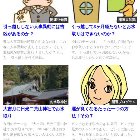
開運豆知識
開運豆知識
引っ越ししない人事異動には吉
引っ越して3ヶ月経たないとお水
凶があるのか？
取りはできないのか？
春は人事異動の時期です あなたは、この
今回のテーマは、 「引っ越して間がない
春に人事異動が ありましたか？ そして、
お水取りは どうすればいいのか？」で
通勤先が以前と変わり ましたか？ もし
す。 引っ越して3ヶ月経たない人から、
も、 引っ越しを伴う転勤...
お水取りしたいとのご相談が...
お水取神社
開運プログラム
大吉月に日光二荒山神社でお水
運が良くなるたった一つの方
取り
法！その７
今回のテーマは、 "大吉月に日光二荒山神
ピンチは必ず脱出できる 前回、ピンチは
社で お水取り"です。 2016年11月はお水
最大のチャンスであり、 ピンチに陥った
取り愛好家なら 知らない人はない大吉月
ら、それを楽しみなさい と言いました。
です。...
そこで、 あなたは正義の...