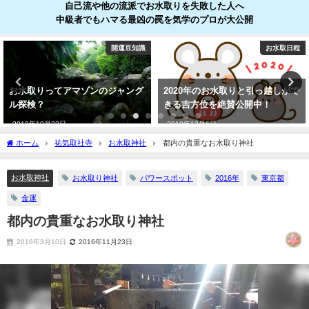
自己流や他の流派でお水取りを失敗した人へ
中級者でもハマる最凶の罠を気学のプロが大公開
開運豆知識
お水取日程
お水取りってアマゾンのジャング
2020年のお水取りと引っ越しがで
ル探検？
きる吉方位を絶賛公開中！
2018年10月22日
2019年12月6日
ホーム
祐気取社寺
お水取神社
都内の貴重なお水取り神社
お水取神社
お水取り神社
パワースポット
2016年
東京都
金運
都内の貴重なお水取り神社
2016年3月10日
2016年11月23日