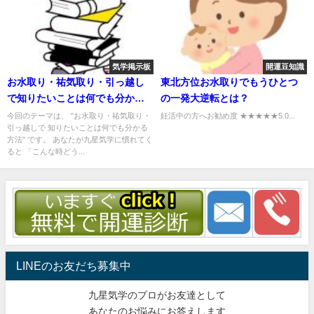
気学掲示板
開運豆知識
お水取り・祐気取り・引っ越し
東北方位お水取りでもうひとつ
で知りたいことは何でも分かる
の一発大逆転とは？
お水取り百科事典
今回のテーマは、 "お水取り・祐気取り・
妊活中の方へお勧め度 ★★★★★5.0...
引っ越しで 知りたいことは何でも分かる
方法" です。 あなたが九星気学に慣れてく
ると 「こんな時どう...
LINEのお友だち募集中
九星気学のプロがお友達として
あなたのお悩みにお答えします