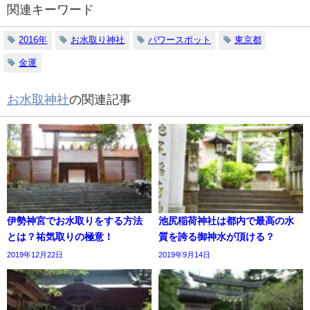
関連キーワード
2016年
お水取り神社
パワースポット
東京都
金運
お水取神社
の関連記事
伊勢神宮でお水取りをする方法
池尻稲荷神社は都内で最高の水
とは？祐気取りの極意！
質を誇る御神水が頂ける？
2019年12月22日
2019年9月14日