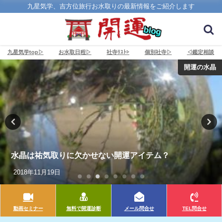
九星気学、吉方位旅行お水取りの最新情報をご紹介します
九星気学top▷
お水取日程▷
社寺ﾘｽﾄ▷
個別社寺▷
◁鑑定相談
開運の水晶
水晶は祐気取りに欠かせない開運アイテム？
2018年11月19日
動画セミナー
無料で開運診断
メール問合せ
TEL問合せ