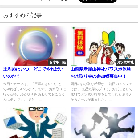
おすすめの記事
お水取日程
お水取神社
玉埋めはいつ、どこでやればい
山梨県新屋山神社パワスポ体験
いのか？
お水取り会の参加者募集中！
今回のテーマは、 「玉埋めはいつ、どこ
間日のお水取り希望が… 前回のメルマガ
でやれば いいのか？」です。 お水取りに
では、 九星気学のプロに、お試しとして
行った時、お砂取りを あわせておこなう
無料でお水取り指導をしてくれと ある人
人は多いです。 でも、 ...
からメールが来ました。 ...