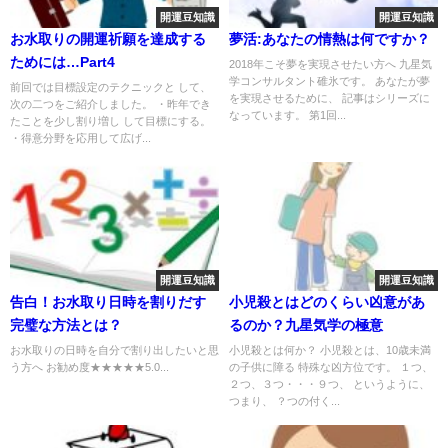
開運豆知識
開運豆知識
お水取りの開運祈願を達成する
夢活:あなたの情熱は何ですか？
ためには…Part4
2018年こそ夢を実現させたい方へ 九星気
学コンサルタント碓氷です。 あなたが夢
前回では目標設定のテクニックと して、
を実現させるために、 記事はシリーズに
次の二つをご紹介しました。 ・昨年でき
なっています。 第1回...
たことを少し割り増し して目標にする。
・得意分野を応用して広げ...
開運豆知識
開運豆知識
告白！お水取り日時を割りだす
小児殺とはどのくらい凶意があ
完璧な方法とは？
るのか？九星気学の極意
お水取りの日時を自分で割り出したいと思
小児殺とは何か？ 小児殺とは、10歳未満
う方へ お勧め度★★★★★5.0...
の子供に障る 特殊な凶方位です。 １つ、
２つ、３つ・・・９つ、 というように、
つまり、 ？つの付く...