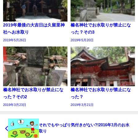
2019年最後の大吉日は久留里神
榛名神社でお水取りが禁止にな
社へお水取り
った？その3
2019年5月26日
2019年5月20日
榛名神社でお水取りが禁止にな
榛名神社でお水取りが禁止にな
った？その2
った？
2019年3月23日
2019年3月21日
それでもやっぱり気付きがない?!2016年3月のお水
取り