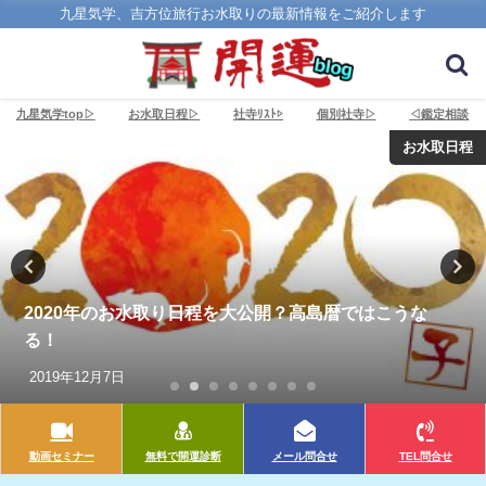
九星気学、吉方位旅行お水取りの最新情報をご紹介します
九星気学top▷
お水取日程▷
社寺ﾘｽﾄ▷
個別社寺▷
◁鑑定相談
お水取日程
2020年のお水取り日程を大公開？高島暦ではこうな
る！
2019年12月7日
動画セミナー
無料で開運診断
メール問合せ
TEL問合せ