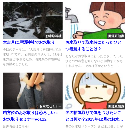
お水取神社
開運豆知識
大吉月に戸隠神社でお水取り
お水取りで取水時にたったひと
つ着意することは？
今回のテーマは、 "大吉月に戸隠神社でお
水取り" です。 石川県のＮさんは、11月は
あなたがお水取りに行ったとき、 たった
東方位 が取れるため、長野県の戸隠神社
ひとつの着意を知らないと 後悔するかも
をお勧めしました...
しれません。 それは何かというと…...
お水取セミナー
開運豆知識
凶方位のお水取りは恐ろしい：
冬の祐気取りで気をつけたいこ
お水取りセミナーvol.12
とは何か？2019年12月のお水取
り
音声再生はこちら↓...
冬のお水取りシーズン まだまだ暑い日が