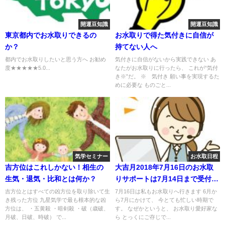
開運豆知識
開運豆知識
東京都内でお水取りできるの
お水取りで得た気付きに自信が
か？
持てない人へ
都内でお水取りしたいと思う方へ お勧め
気付きに自信がないから実践できない あ
度★★★★★5.0...
なたがお水取りに行ったら、 これが“気付
き※”だ。 ※ 気付き 願い事を実現するた
めに必要な ものごと...
気学セミナー
お水取日程
吉方位はこれしかない！相生の
大吉月2018年7月16日のお水取
生気・退気・比和とは何か？
りサポートは7月14日まで受付
中！
吉方位とはすべての凶方位を取り除いて生
7月16日は私もお水取りへ行きます 6月か
き残った方位 九星気学で最も根本的な凶
ら7月にかけて、 今とても忙しい時期で
方位は、 ・五黄殺 ・暗剣殺 ・破（歳破、
す。 なぜかというと、 お水取り愛好家な
月破、日破、時破） で...
ら とっくにご存じで...