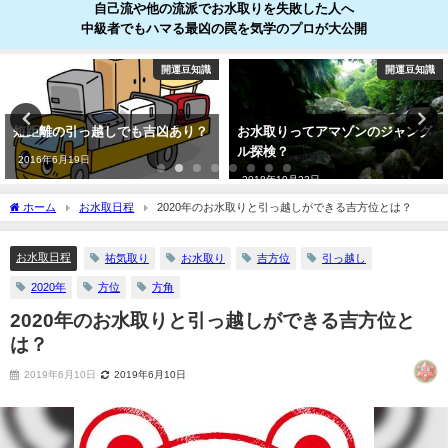
自己流や他の流派でお水取りを失敗した人へ
中級者でもハマる最凶の罠を気学のプロが大公開
開運豆知識
開運豆知識
短距離の引っ越しでも吉凶あり？
お水取りってアマゾンのジャング
ル探検？
2016年6月19日
2018年10月22日
ホーム
お水取日程
2020年のお水取りと引っ越しができる吉方位とは？
お水取日程
祐気取り
お水取り
吉方位
引っ越し
2020年
方位
方角
2020年のお水取りと引っ越しができる吉方位と
は？
2019年6月10日
2019年6月10日