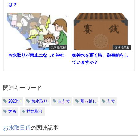
は？
気学掲示板
気学掲示板
お水取りが禁止になった神社
御神水を頂く時、御奉納をし
ていますか？
関連キーワード
2020年
お水取り
吉方位
引っ越し
方位
方角
祐気取り
お水取日程
の関連記事