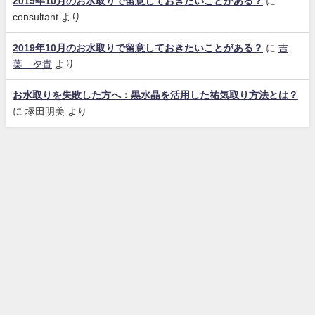
2019年10月のお水取りで留意しておきたいことがある？
に
consultant
より
2019年10月のお水取りで留意しておきたいことがある？
に
吉
葉 夕貴
より
お水取りを失敗した方へ：黒水晶を活用した祐気取り方法とは？
に
塚田明美
より
お問合せ
運営者情報
特商法表示
個人情報保護
お水取り実践会 All Rights Reserved.