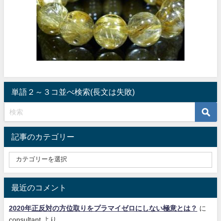
単語２～３コ並べ検索(長文は失敗)
記事のカテゴリー
最近のコメント
2020年正反対の方位取りをプラマイゼロにしない極意とは？
に
consultant
より