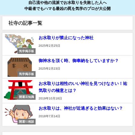
自己流や他の流派でお水取りを失敗した人へ
中級者でもハマる最凶の罠を気学のプロが大公開
社寺の記事一覧
お水取りが禁止になった神社
2025年2月25日
気学掲示板
御神水を頂く時、御奉納をしていますか？
2025年2月23日
気学掲示板
お水取りは相性のいい神社を見つけなさい！祐
気取りの極意とは？
開運豆知識
2019年10月18日
お水取りは、神社が近過ぎると効果はない？
2018年7月14日
開運ﾐﾆ相談