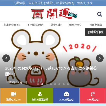
九星気学、吉方位旅行お水取りの最新情報をご紹介します
九星気学top▷
お水取日程▷
社寺ﾘｽﾄ▷
個別社寺▷
◁鑑定相談
お水取日程
2020年のお水取りと引っ越しができる吉方位を絶賛公
開中！
2019年12月6日
動画セミナー
無料で開運診断
メール問合せ
TEL問合せ