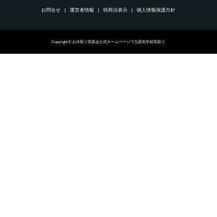
お問合せ
運営者情報
特商法表示
個人情報保護方針
Copyright © お水取り実践会公式ホームページで九星気学祐気取り