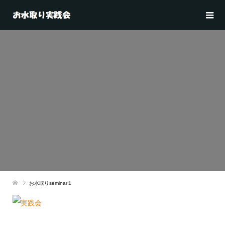
お水取りseminar１