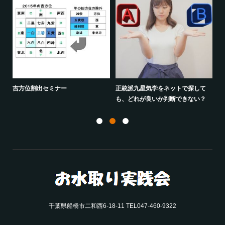
クシ
吉方位割出セミナー
正統派九星気学をネットで探して
も、どれが良いか判断できない？
2
千葉県船橋市二和西6-18-11 TEL047-460-9322