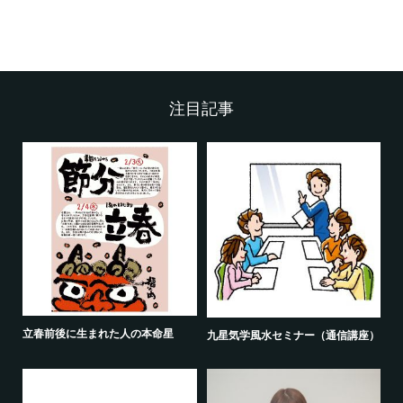
注目記事
立春前後に生まれた人の本命星
九星気学風水セミナー（通信講座）
無
ま